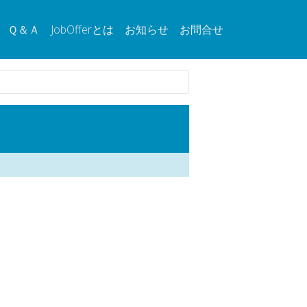
Ｑ＆Ａ
JobOfferとは
お知らせ
お問合せ
。