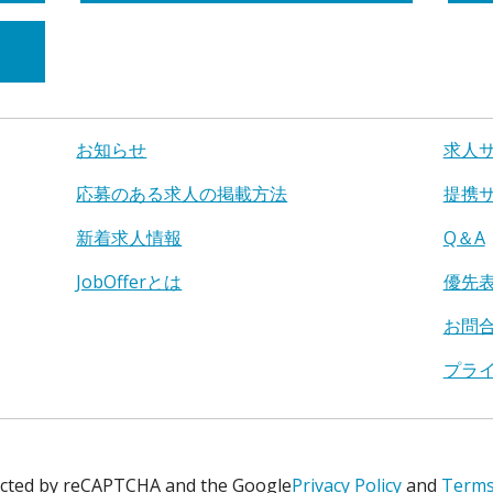
お知らせ
求人
応募のある求人の掲載方法
提携
新着求人情報
Q＆A
JobOfferとは
優先
お問
プラ
tected by reCAPTCHA and the Google
Privacy Policy
and
Terms 