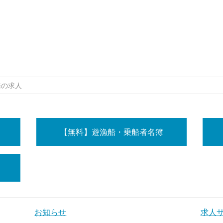
務の求人
【無料】遊漁船・乗船者名簿
お知らせ
求人