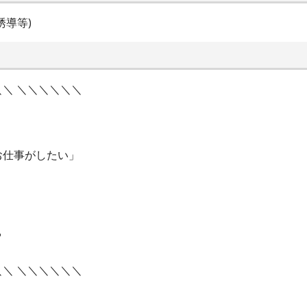
誘導等)
＼ ＼＼＼＼＼＼
お仕事がしたい」
?
＼ ＼＼＼＼＼＼