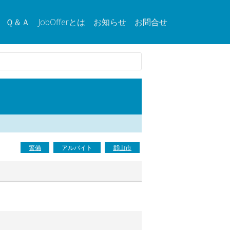
Ｑ＆Ａ
JobOfferとは
お知らせ
お問合せ
警備
アルバイト
郡山市