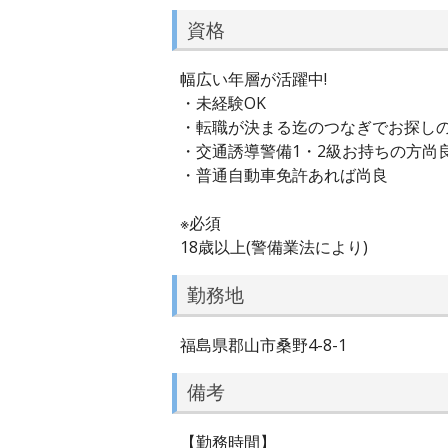
資格
幅広い年層が活躍中!
・未経験OK
・転職が決まる迄のつなぎでお探し
・交通誘導警備1・2級お持ちの方尚
・普通自動車免許あれば尚良
※必須
18歳以上(警備業法により)
勤務地
福島県郡山市桑野4-8-1
備考
【勤務時間】