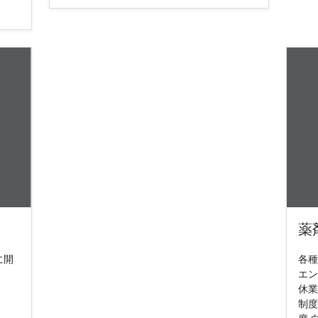
薬
に開
各種
エン
休業
制度