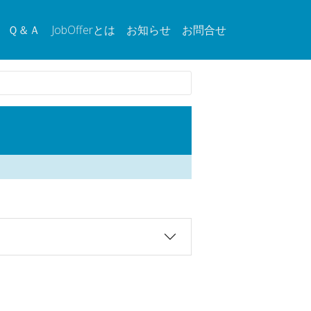
Ｑ＆Ａ
JobOfferとは
お知らせ
お問合せ
。