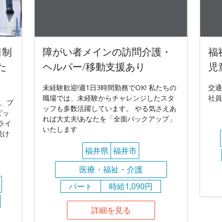
日制
障がい者メインの訪問介護・
福
た
ヘルパー/移動支援あり
児
未経験歓迎!週1日3時間勤務でOK! 私たちの
交通
職場では、未経験からチャレンジしたスタ
社員
、プ
ッフも多数活躍しています。 やる気さえあ
ピッ
れば大丈夫!あなたを「全面バックアップ」
ライ
いたします
続け
福井県
福井市
医療・福祉・介護
パート
時給1,090円
詳細を見る