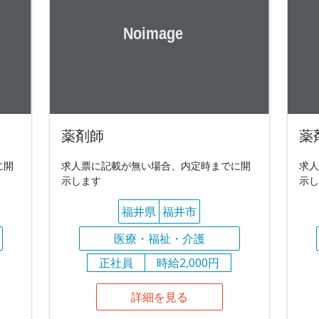
薬剤師
薬
に開
求人票に記載が無い場合、内定時までに開
求人
示します
示し
福井県
福井市
医療・福祉・介護
正社員
時給2,000円
詳細を見る