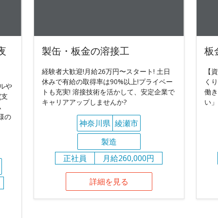
夜
製缶・板金の溶接工
板
経験者大歓迎!月給26万円〜スタート! 土日
【資
休みで有給の取得率は90%以上!プライベー
くり
キルや
トも充実! 溶接技術を活かして、安定企業で
働き
(支
キャリアアップしませんか?
い」
ム
様の
神奈川県
綾瀬市
製造
正社員
月給260,000円
詳細を見る