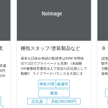
支
梱包スタッフ/塗装製品など
８
基本土日休み!有給の取得率は90%! 年間休
(定
日112日でプライベートも充実! 《未経験
額手
支援
OK!健康経営優良法人で安定の正社員として
3)職
0円
勤務!》 ライフワークバランスを大切にす
資格
K!
神奈川県
綾瀬市
製造
正社員
月給200,000円