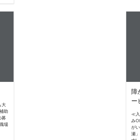
障
ー
も大
補助
≪入
の募
みO
職場
がい
瀬」