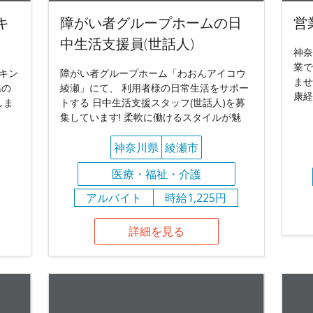
キ
障がい者グループホームの日
営
中生活支援員(世話人)
神奈
業で
キン
障がい者グループホーム「わおんアイコウ
ませ
温の
綾瀬」にて、 利用者様の日常生活をサポー
康経
しま
トする 日中生活支援スタッフ(世話人)を募
集しています! 柔軟に働けるスタイルが魅
神奈川県
綾瀬市
医療・福祉・介護
アルバイト
時給1,225円
詳細を見る