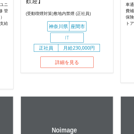
歓迎】
 ユニ
車通
修 管
費補
(受動喫煙対策)敷地内禁煙 (正社員)
月）
保険
費支給
トア
神奈川県
座間市
IT
正社員
月給230,000円
詳細を見る