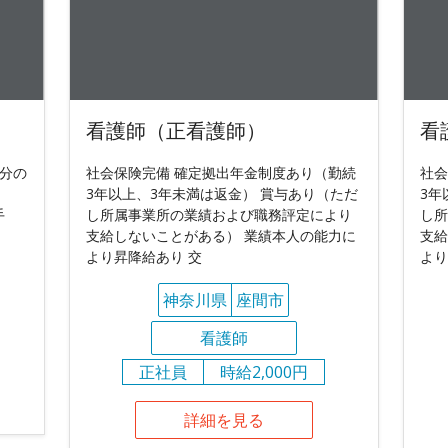
看護師（正看護師）
看
間分の
社会保険完備 確定拠出年金制度あり（勤続
社会
3年以上、3年未満は返金） 賞与あり（ただ
3年
手
し所属事業所の業績および職務評定により
し所
支給しないことがある） 業績本人の能力に
支給
より昇降給あり 交
より
神奈川県
座間市
看護師
正社員
時給2,000円
詳細を見る