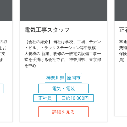
電気工事スタッフ
正
の取
【会社の紹介】 当社は学校、工場、テナン
車通
をお
トビル、トラックステーション等中規模、
費補
に支
大規模の 新築、改修の一般電気設備工事一
保険
ま
式を手掛ける会社です。 神奈川県、東京都
員)
を中心
神奈川県
座間市
電気・電装
正社員
日給10,000円
詳細を見る