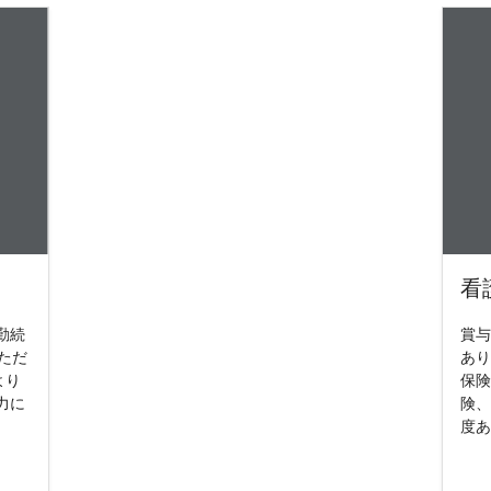
看
勤続
賞与
ただ
あり
より
保険
力に
険、
度あ