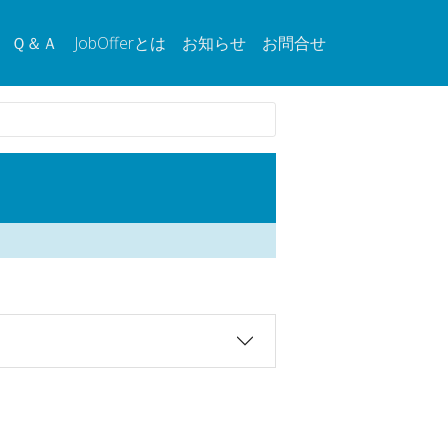
Ｑ＆Ａ
JobOfferとは
お知らせ
お問合せ