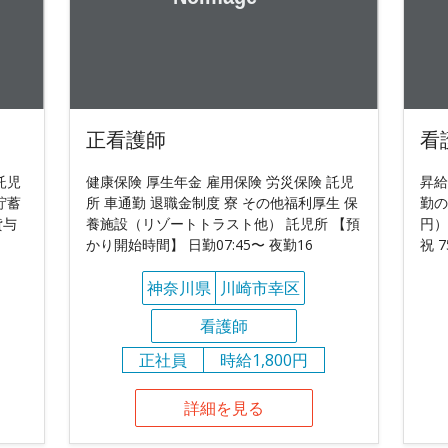
正看護師
看
託児
健康保険 厚生年金 雇用保険 労災保険 託児
昇給
貯蓄
所 車通勤 退職金制度 寮 その他福利厚生 保
勤の
貸与
養施設（リゾートトラスト他） 託児所 【預
円）
かり開始時間】 日勤07:45〜 夜勤16
祝 
神奈川県
川崎市幸区
看護師
正社員
時給1,800円
詳細を見る