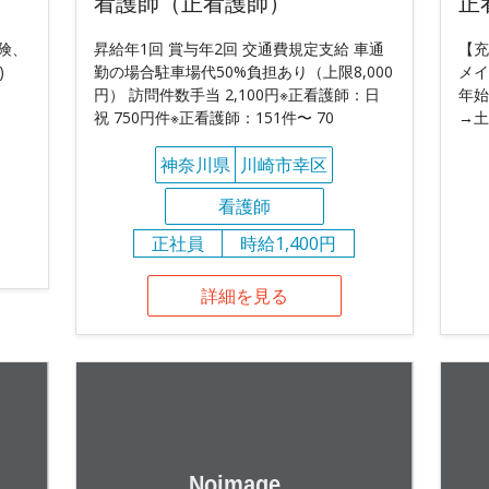
看護師（正看護師）
正
保険、
昇給年1回 賞与年2回 交通費規定支給 車通
【充
)
勤の場合駐車場代50%負担あり（上限8,000
メイ
円） 訪問件数手当 2,100円※正看護師：日
年始
祝 750円件※正看護師：151件〜 70
→土
神奈川県
川崎市幸区
看護師
正社員
時給1,400円
詳細を見る