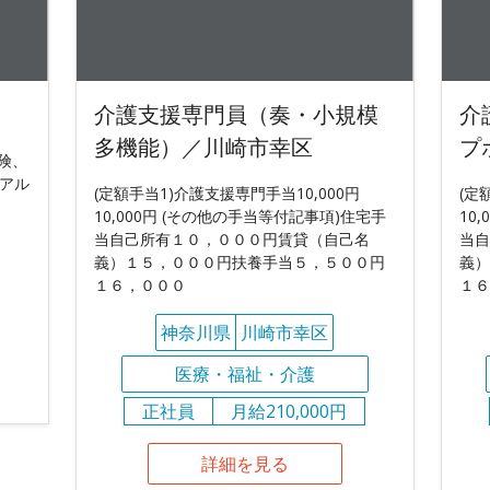
介護支援専門員（奏・小規模
介
多機能）／川崎市幸区
プ
保険、
トアル
(定額手当1)介護支援専門手当10,000円
(定
10,000円 (その他の手当等付記事項)住宅手
10
当自己所有１０，０００円賃貸（自己名
当自
義）１５，０００円扶養手当５，５００円
義）
１６，０００
１６
神奈川県
川崎市幸区
医療・福祉・介護
正社員
月給210,000円
詳細を見る