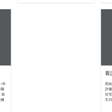
看
（年
昇給
退職
評価
。加
住宅
険健
主3