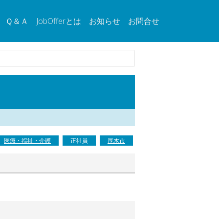
Ｑ＆Ａ
JobOfferとは
お知らせ
お問合せ
医療・福祉・介護
正社員
厚木市