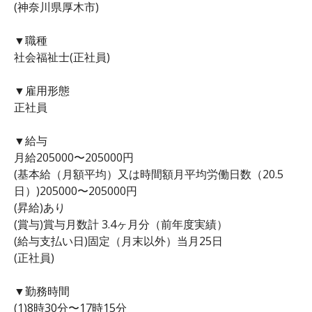
(神奈川県厚木市)
▼職種
社会福祉士(正社員)
▼雇用形態
正社員
▼給与
月給205000〜205000円
(基本給（月額平均）又は時間額月平均労働日数（20.5
日）)205000〜205000円
(昇給)あり
(賞与)賞与月数計 3.4ヶ月分（前年度実績）
(給与支払い日)固定（月末以外）当月25日
(正社員)
▼勤務時間
(1)8時30分〜17時15分