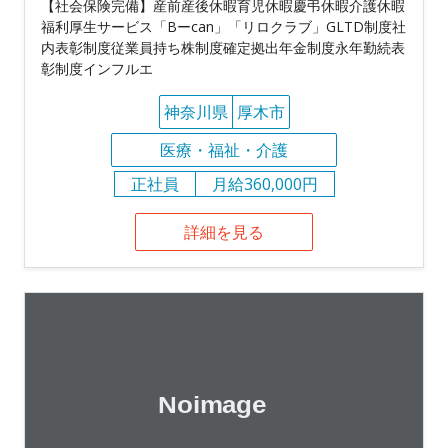
【社会保険完備】産前産後休暇育児休暇慶弔休暇介護休暇
福利厚生サービス「Bーcan」「リロクラブ」GLTD制度社
内表彰制度従業員持ち株制度確定拠出年金制度永年勤続表
彰制度インフルエ
神奈川県
厚木市
医療・福祉・介護
正社員
月給360,000円
詳細を見る