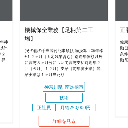
機械保全業務【足柄第二工
正
場】
準年棒
健康
以外
勤 
(その他の手当等付記事項)月額換算：準年棒
年２
条件
÷１２ヶ月（固定残業含む）別途年俸額以外
）昇
勤 
に賞与３ヶ月分について賞与支払時期年２
回（６月、１２月）支給（前年度実績）昇
給実績は１ヶ月当たり
神奈川県
南足柄市
技術
正社員
月給250,000円
詳細を見る