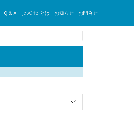
Ｑ＆Ａ
JobOfferとは
お知らせ
お問合せ