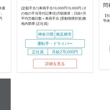
問
車通
(定額手当1)車両手当10,000円10,000円 (そ
す。
の他の手当等付記事項)月額換算：日給×月
【社
円
平均労働日数＋車両手当 (受動喫煙対策)敷
弔休
地内禁煙 (正社員)
神奈川県
南足柄市
運転手・ドライバー
正社員
月給270,000円
詳細を見る