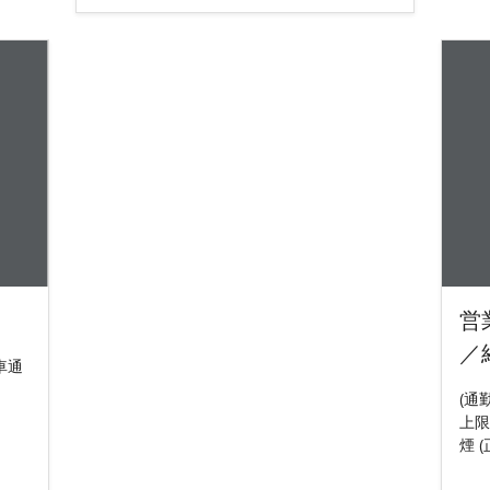
営
／
車通
(通
上限
煙 