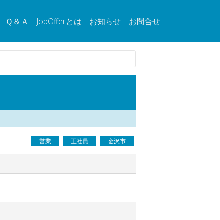
Ｑ＆Ａ
JobOfferとは
お知らせ
お問合せ
営業
正社員
金沢市