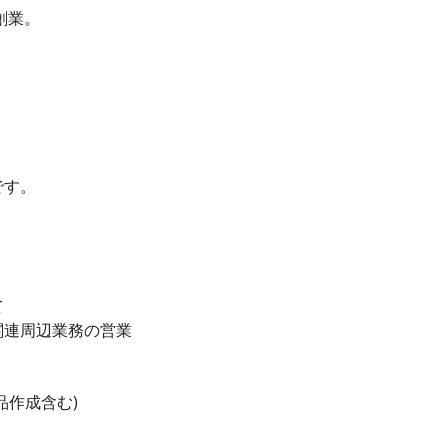
創業。
です。
て
関連周辺業務の営業
品作成含む)