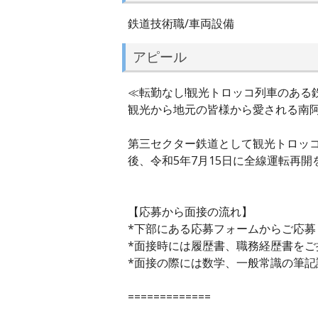
鉄道技術職/車両設備
アピール
≪転勤なし!観光トロッコ列車のある
観光から地元の皆様から愛される南阿
第三セクター鉄道として観光トロッ
後、令和5年7月15日に全線運転再
【応募から面接の流れ】
*下部にある応募フォームからご応募
*面接時には履歴書、職務経歴書をご
*面接の際には数学、一般常識の筆
=============