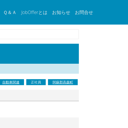
Ｑ＆Ａ
JobOfferとは
お知らせ
お問合せ
自動車関連
正社員
阿蘇郡高森町