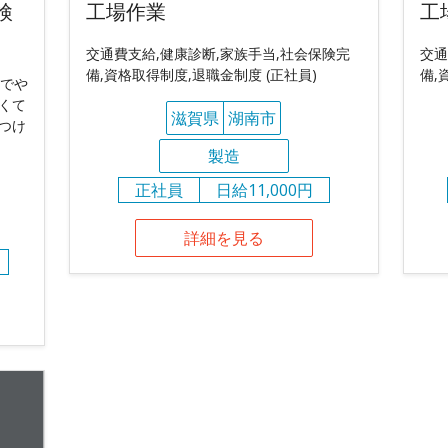
検
工場作業
工
交通費支給,健康診断,家族手当,社会保険完
交通
備,資格取得制度,退職金制度 (正社員)
備,
社でや
くて
滋賀県
湖南市
つけ
製造
正社員
日給11,000円
詳細を見る