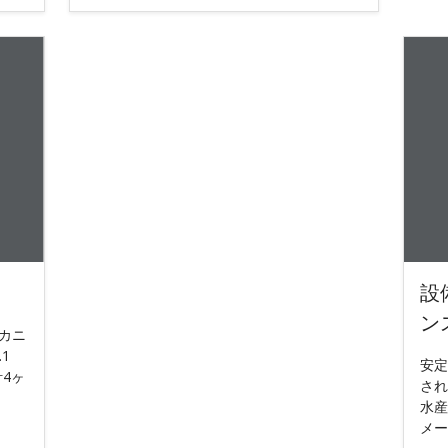
設
ン
カニ
1
安定
4ヶ
され
水産
メー