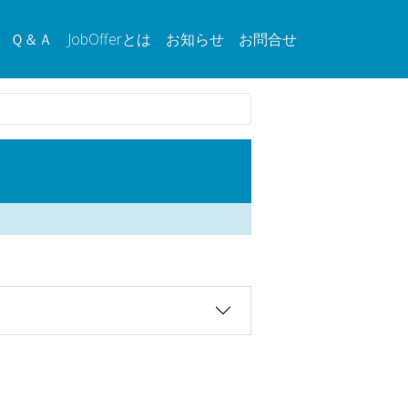
Ｑ＆Ａ
JobOfferとは
お知らせ
お問合せ