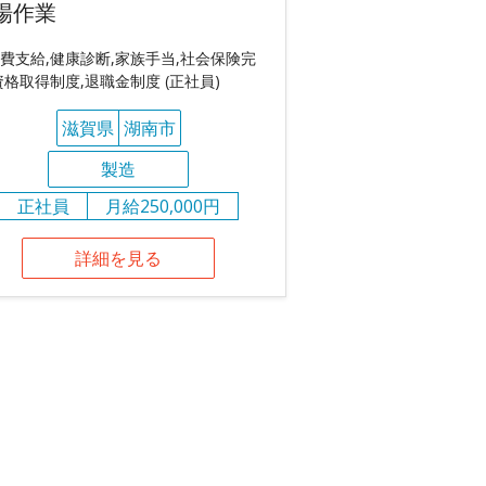
場作業
費支給,健康診断,家族手当,社会保険完
資格取得制度,退職金制度 (正社員)
滋賀県
湖南市
製造
正社員
月給250,000円
詳細を見る