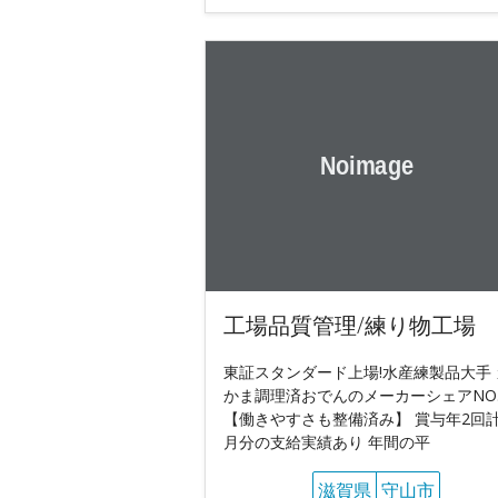
工場品質管理/練り物工場
東証スタンダード上場!水産練製品大手 
かま調理済おでんのメーカーシェアNO.
【働きやすさも整備済み】 賞与年2回計
月分の支給実績あり 年間の平
滋賀県
守山市