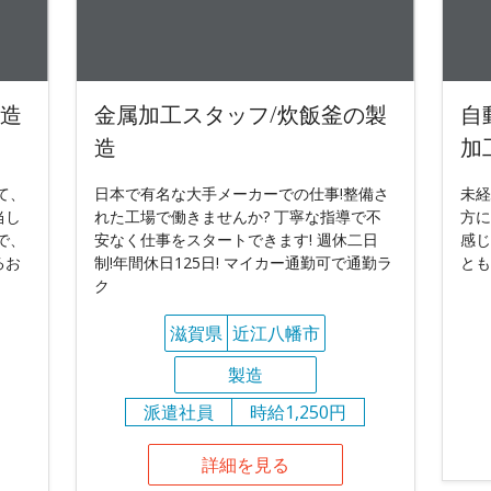
製造
金属加工スタッフ/炊飯釜の製
自
造
加
て、
日本で有名な大手メーカーでの仕事!整備さ
未経
当し
れた工場で働きませんか? 丁寧な指導で不
方に
で、
安なく仕事をスタートできます! 週休二日
感じ
るお
制!年間休日125日! マイカー通勤可で通勤ラ
とも
ク
滋賀県
近江八幡市
製造
派遣社員
時給1,250円
詳細を見る