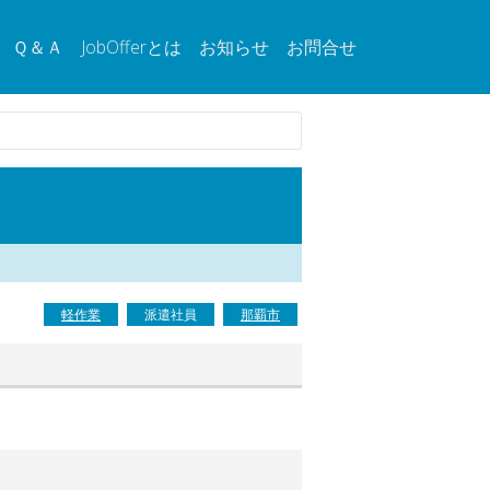
Ｑ＆Ａ
JobOfferとは
お知らせ
お問合せ
軽作業
派遣社員
那覇市