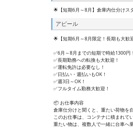
🌟【短期6月～8月】倉庫内仕分けス
アピール
🌟【短期6月～8月限定！長期も大歓
✅6月～8月までの短期で時給1300円
✅長期勤務への転換も大歓迎！
✅運転免許は必要なし！
✅日払い・週払いもOK！
✅週3日～OK！
✅フルタイム勤務大歓迎！
📦 お仕事内容
倉庫仕分けと聞くと、重たい荷物を
このお仕事は、コンテナに積まれてい
重たい物は、複数人で一緒に台車へ