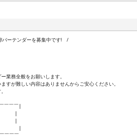
万円!バーテンダーを募集中です! /
ダー業務全般をお願いします。
いますが難しい内容はありませんからご安心ください。
す。
￣￣￣￣|
迎! |
す! |
|
￣￣￣￣