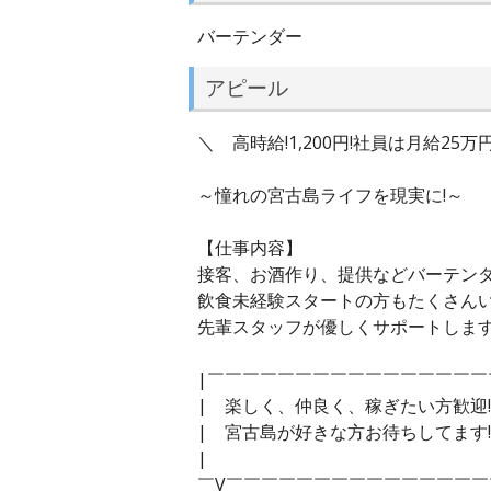
バーテンダー
アピール
＼ 高時給!1,200円!社員は月給25
～憧れの宮古島ライフを現実に!～
【仕事内容】
接客、お酒作り、提供などバーテン
飲食未経験スタートの方もたくさん
先輩スタッフが優しくサポートしま
|￣￣￣￣￣￣￣￣￣￣￣￣￣￣￣￣
| 楽しく、仲良く、稼ぎたい方歓
| 宮古島が好きな方お待ちしてま
| 
￣V￣￣￣￣￣￣￣￣￣￣￣￣￣￣￣