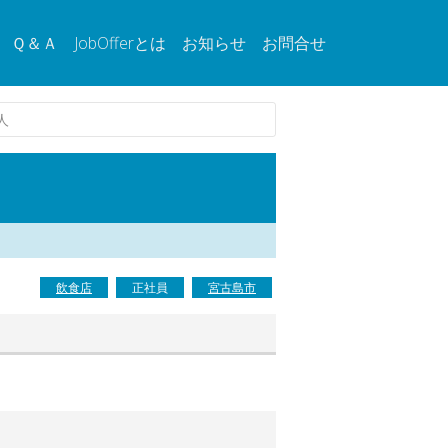
Ｑ＆Ａ
JobOfferとは
お知らせ
お問合せ
人
飲食店
正社員
宮古島市