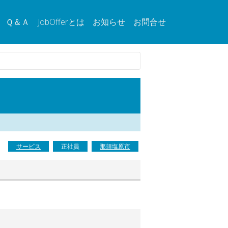
Ｑ＆Ａ
JobOfferとは
お知らせ
お問合せ
サービス
正社員
那須塩原市