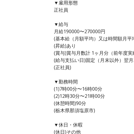
▼雇用形態
正社員
▼給与
月給190000〜270000円
(基本給（月額平均）又は時間額月平均労働
(昇給)あり
(賞与)賞与月数計 1ヶ月分（前年度実
(給与支払い日)固定（月末以外）翌月
(正社員)
▼勤務時間
(1)7時00分〜16時00分
(2)12時30分〜21時00分
(休憩時間)90分
(栃木県那須塩原市)
▼休日・休暇
(休日)その他