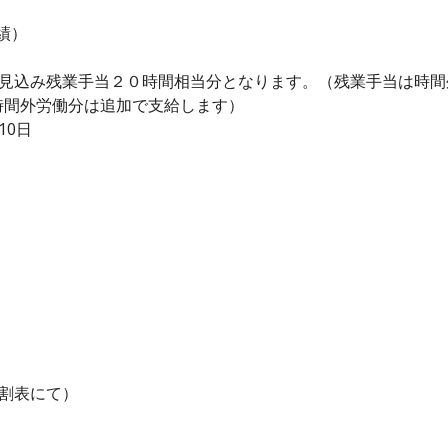
績）
、見込み残業手当２０時間相当分となります。（残業手当は時
時間外労働分は追加で支給します）
10日
務割表にて）