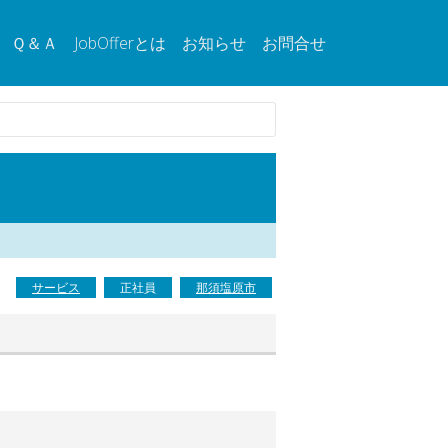
Ｑ＆Ａ
JobOfferとは
お知らせ
お問合せ
サービス
正社員
那須塩原市