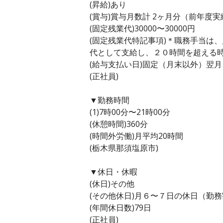
(昇給)あり
(賞与)賞与月数計 2ヶ月分（前年度実
(固定残業代)30000〜30000円
(固定残業代特記事項)＊職務手当は
代として支給し、２０時間を超える
(給与支払い日)固定（月末以外）翌月
(正社員)
▼勤務時間
(1)7時00分〜21時00分
(休憩時間)360分
(時間外労働)月平均20時間
(栃木県那須塩原市)
▼休日・休暇
(休日)その他
(その他休日)月６〜７日の休日（勤
(年間休日数)79日
(正社員)