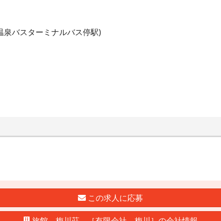
温泉バスターミナルバス停駅)
この求人に応募
旅館 梅川荘 ［有限会社 梅川］の会社情報