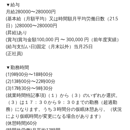
▼給与
月給280000〜280000円
(基本給（月額平均）又は時間額月平均労働日数（21.5
日）)280000〜280000円
(昇給)あり
(賞与)賞与金額100,000 円 〜 300,000 円（前年度実績）
(給与支払い日)固定（月末以外）当月25日
(正社員)
▼勤務時間
(1)9時00分〜18時00分
(2)13時00分〜22時00分
(3)17時30分〜9時30分
(就業時間特記事項)（１）から（３）のいずれか選択。
（３）は１７：３０から９：３０までの勤務（超過勤
務）になります。うち３時間分の仮眠休憩あり。（状況
により仮眠時間が変更になる場合があります）
(休憩時間)60分
(時間外労働)月平均13時間