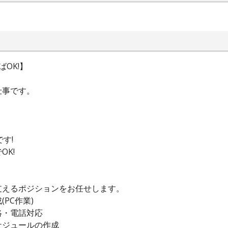
ばOK!】
仕事です。
す!
K!
支えるポジションをお任せします。
PC作業)
絡・電話対応
ケジュールの作成