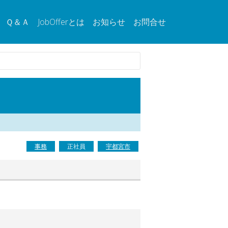
Ｑ＆Ａ
JobOfferとは
お知らせ
お問合せ
事務
正社員
宇都宮市