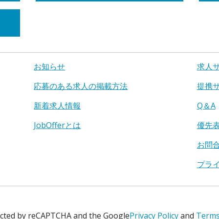
お知らせ
求人
応募のある求人の掲載方法
提携
新着求人情報
Q＆A
JobOfferとは
優先
お問
プラ
tected by reCAPTCHA and the Google
Privacy Policy
and
Terms 