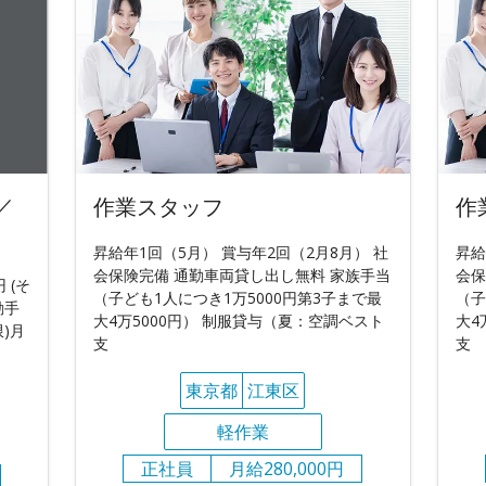
／
作業スタッフ
作
昇給年1回（5月） 賞与年2回（2月8月） 社
昇給
会保険完備 通勤車両貸し出し無料 家族手当
会保
 (そ
（子ども1人につき1万5000円第3子まで最
（子
勤手
大4万5000円） 制服貸与（夏：空調ベスト
大4
)月
支
支
東京都
江東区
軽作業
正社員
月給280,000円