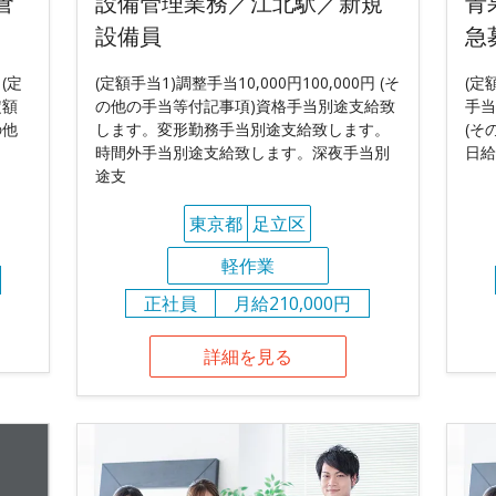
倉
設備管理業務／江北駅／新規
青
設備員
急
 (定
(定額手当1)調整手当10,000円100,000円 (そ
(定
定額
の他の手当等付記事項)資格手当別途支給致
手当
の他
します。変形勤務手当別途支給致します。
(そ
時間外手当別途支給致します。深夜手当別
日給
途支
東京都
足立区
軽作業
正社員
月給210,000円
詳細を見る