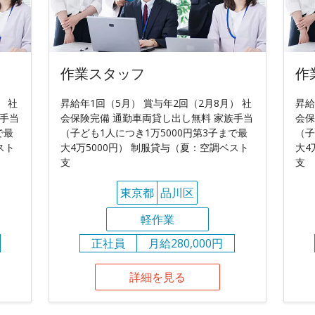
作業スタッフ
作
） 社
昇給年1回（5月） 賞与年2回（2月8月） 社
昇給
族手当
会保険完備 通勤車両貸し出し無料 家族手当
会保
で最
（子ども1人につき1万5000円第3子まで最
（子
スト
大4万5000円） 制服貸与（夏：空調ベスト
大4
支
支
東京都
品川区
軽作業
正社員
月給280,000円
詳細を見る