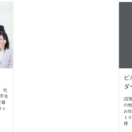
ビ
ダ
） 社
族手当
(定
で最
の他
スト
お住
１０
煙