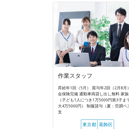
作業スタッフ
昇給年1回（5月） 賞与年2回（2月8月
会保険完備 通勤車両貸し出し無料 家
（子ども1人につき1万5000円第3子ま
大4万5000円） 制服貸与（夏：空調ベ
支
東京都
葛飾区