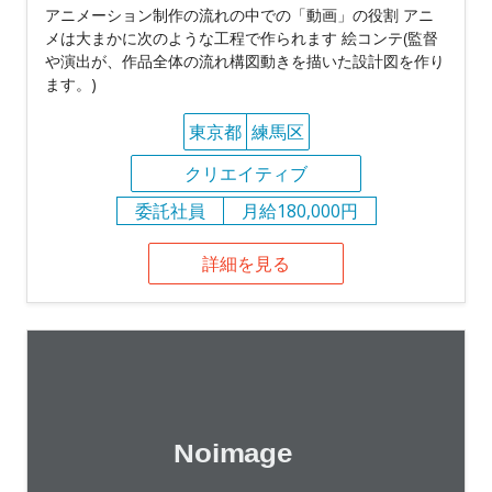
アニメーション制作の流れの中での「動画」の役割 アニ
メは大まかに次のような工程で作られます 絵コンテ(監督
や演出が、作品全体の流れ構図動きを描いた設計図を作り
ます。)
東京都
練馬区
クリエイティブ
委託社員
月給180,000円
詳細を見る