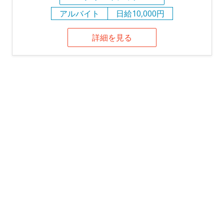
アルバイト
日給10,000円
詳細を見る