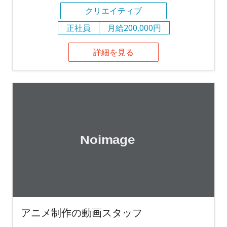
クリエイティブ
正社員
月給200,000円
詳細を見る
アニメ制作の動画スタッフ