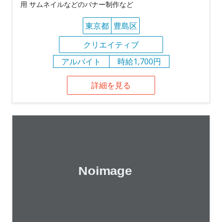
用 サムネイルなどのバナー制作など
東京都
豊島区
クリエイティブ
アルバイト
時給1,700円
詳細を見る