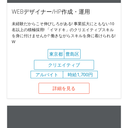
WEBデザイナー/HP作成・運用
未経験だからこそ伸びしろがある! 事業拡大にともない10
名以上の積極採用! 「イマドキ」のクリエイティブスキル
を身に付けませんか? 働きながらスキルを身に着けられる!
W
東京都
豊島区
クリエイティブ
アルバイト
時給1,700円
詳細を見る