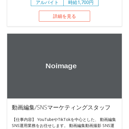
アルバイト
時給1,700円
詳細を見る
動画編集/SNSマーケティングスタッフ
【仕事内容】 YouTubeやTikTokを中心とした、 動画編集
SNS運用業務をお任せします。 動画編集動画撮影 SNS運