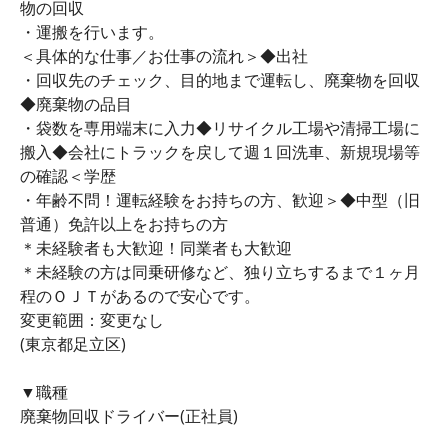
物の回収
・運搬を行います。
＜具体的な仕事／お仕事の流れ＞◆出社
・回収先のチェック、目的地まで運転し、廃棄物を回収
◆廃棄物の品目
・袋数を専用端末に入力◆リサイクル工場や清掃工場に
搬入◆会社にトラックを戻して週１回洗車、新規現場等
の確認＜学歴
・年齢不問！運転経験をお持ちの方、歓迎＞◆中型（旧
普通）免許以上をお持ちの方
＊未経験者も大歓迎！同業者も大歓迎
＊未経験の方は同乗研修など、独り立ちするまで１ヶ月
程のＯＪＴがあるので安心です。
変更範囲：変更なし
(東京都足立区)
▼職種
廃棄物回収ドライバー(正社員)