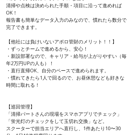
清掃や点検は決められた手順・項目に沿って進めれば
OK！
報告書も簡単なデータ入力のみなので、慣れたら数分で
完了できます。
【他社には負けいないアポロ管財のメリット！！】
・ずっとチームで進めるから、安心！
・新設部署なので、キャリア・給与が上がりやすい（毎
年2万円UPの人も）！
・直行直帰OK、自分のペースで進められます。
・慣れてきたら1人で回るので、お昼休憩なども好きな
時間に取れる！
【巡回管理】
「清掃パートさんの現場をスマホアプリでチェック」
「蛍光灯のチェックをして玉切れ交換」など。
スクーターで担当エリアへ直行し、1件あたり10〜30