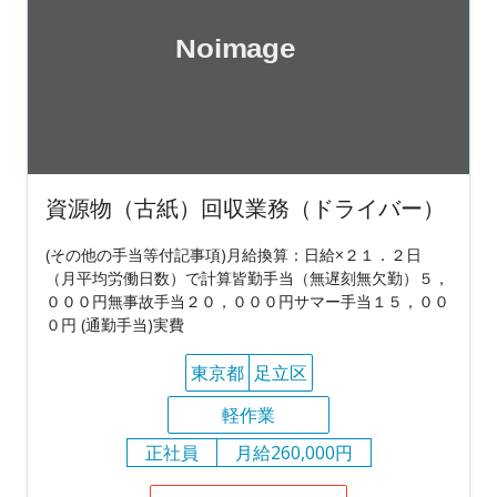
資源物（古紙）回収業務（ドライバー）
(その他の手当等付記事項)月給換算：日給×２１．２日
（月平均労働日数）で計算皆勤手当（無遅刻無欠勤）５，
０００円無事故手当２０，０００円サマー手当１５，００
０円 (通勤手当)実費
東京都
足立区
軽作業
正社員
月給260,000円