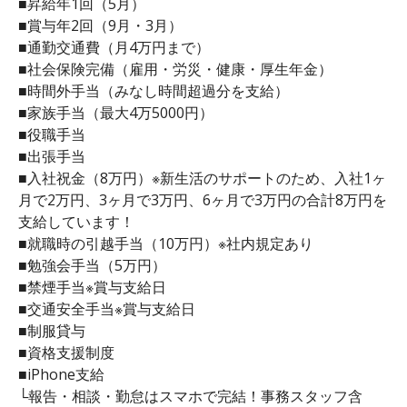
■昇給年1回（5月）
■賞与年2回（9月・3月）
■通勤交通費（月4万円まで）
■社会保険完備（雇用・労災・健康・厚生年金）
■時間外手当（みなし時間超過分を支給）
■家族手当（最大4万5000円）
■役職手当
■出張手当
■入社祝金（8万円）※新生活のサポートのため、入社1ヶ
月で2万円、3ヶ月で3万円、6ヶ月で3万円の合計8万円を
支給しています！
■就職時の引越手当（10万円）※社内規定あり
■勉強会手当（5万円）
■禁煙手当※賞与支給日
■交通安全手当※賞与支給日
■制服貸与
■資格支援制度
■iPhone支給
└報告・相談・勤怠はスマホで完結！事務スタッフ含