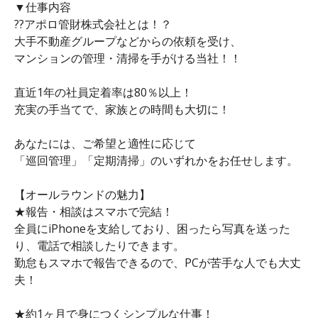
▼仕事内容
??アポロ管財株式会社とは！？
大手不動産グループなどからの依頼を受け、
マンションの管理・清掃を手がける当社！！
直近1年の社員定着率は80％以上！
充実の手当てで、家族との時間も大切に！
あなたには、ご希望と適性に応じて
「巡回管理」「定期清掃」のいずれかをお任せします。
【オールラウンドの魅力】
★報告・相談はスマホで完結！
全員にiPhoneを支給しており、困ったら写真を送った
り、電話で相談したりできます。
勤怠もスマホで報告できるので、PCが苦手な人でも大丈
夫！
★約1ヶ月で身につくシンプルな仕事！