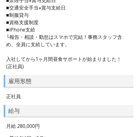
■禁煙手当※賞与支給日
■交通安全手当※賞与支給日
■制服貸与
■資格支援制度
■iPhone支給
└報告・相談・勤怠はスマホで完結！事務スタッフ含
め、全員に支給しています。
入社してから1ヶ月間昼食サポートが始まりました！
(正社員)
雇用形態
正社員
給与
月給 280,000円