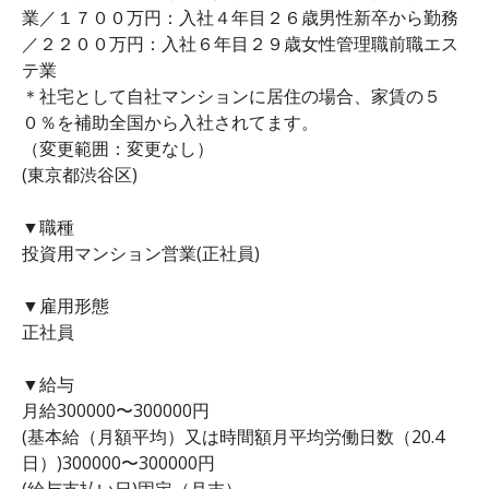
業／１７００万円：入社４年目２６歳男性新卒から勤務
／２２００万円：入社６年目２９歳女性管理職前職エス
テ業
＊社宅として自社マンションに居住の場合、家賃の５
０％を補助全国から入社されてます。
（変更範囲：変更なし）
(東京都渋谷区)
▼職種
投資用マンション営業(正社員)
▼雇用形態
正社員
▼給与
月給300000〜300000円
(基本給（月額平均）又は時間額月平均労働日数（20.4
日）)300000〜300000円
(給与支払い日)固定（月末）