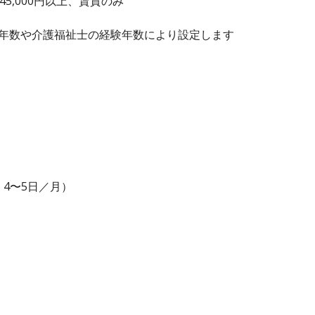
賃45,000円以上、賃貸のみ
務年数や介護福祉士の経験年数により設定します
、4〜5日／月）