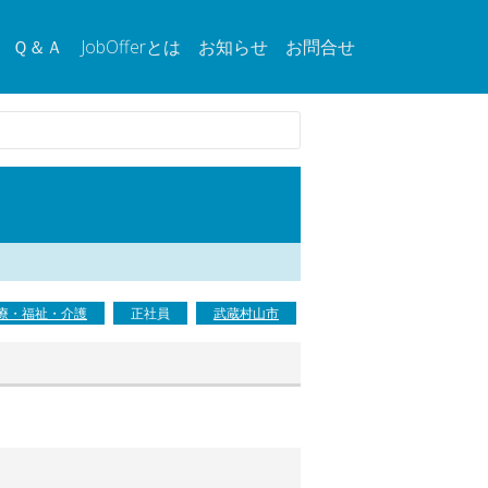
Ｑ＆Ａ
JobOfferとは
お知らせ
お問合せ
療・福祉・介護
正社員
武蔵村山市