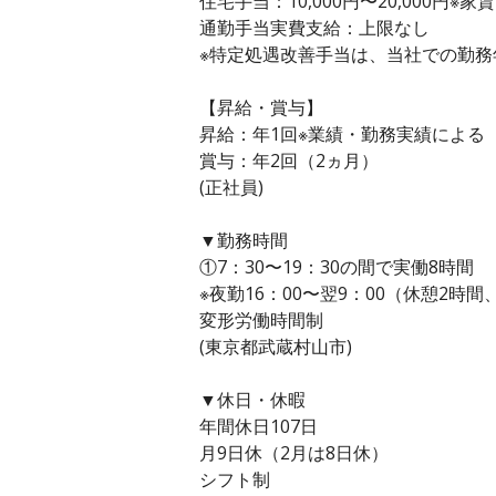
住宅手当：10,000円〜20,000円※家
通勤手当実費支給：上限なし
※特定処遇改善手当は、当社での勤
【昇給・賞与】
昇給：年1回※業績・勤務実績による
賞与：年2回（2ヵ月）
(正社員)
▼勤務時間
①7：30〜19：30の間で実働8時間
※夜勤16：00〜翌9：00（休憩2時間
変形労働時間制
(東京都武蔵村山市)
▼休日・休暇
年間休日107日
月9日休（2月は8日休）
シフト制