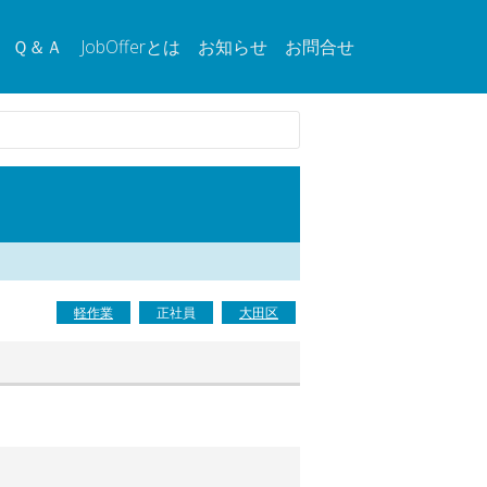
Ｑ＆Ａ
JobOfferとは
お知らせ
お問合せ
軽作業
正社員
大田区