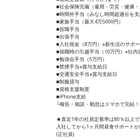
■社会保険完備（雇用・労災・健康・
■時間外手当（みなし時間超過分を支
■家族手当（最大4万5000円）
■役職手当
■出張手当
■入社祝金（8万円）※新生活のサポ
■就職時の引越手当（10万円）※社内
■勉強会手当（5万円）
■禁煙手当※賞与支給日
■交通安全手当※賞与支給日
■制服貸与
■資格支援制度
■iPhone支給
└報告・相談・勤怠はスマホで完結
★直近1年の社員定着率は80％以上
入社してから1ヶ月間昼食サポートが
(正社員)