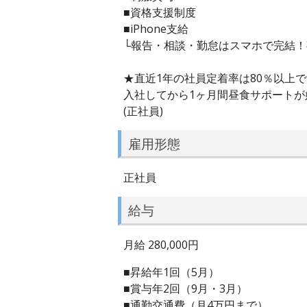
■資格支援制度
■iPhone支給
└報告・相談・勤怠はスマホで完結
★直近1年の社員定着率は80％以上
入社してから1ヶ月間昼食サポートが
(正社員)
雇用形態
正社員
給与
月給 280,000円
■昇給年1回（5月）
■賞与年2回（9月・3月）
■通勤交通費（月4万円まで）