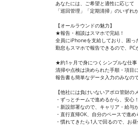
あなたには、ご希望と適性に応じて
「巡回管理」「定期清掃」のいずれ
【オールラウンドの魅力】
★報告・相談はスマホで完結！
全員にiPhoneを支給しており、
勤怠もスマホで報告できるので、PC
★約1ヶ月で身につくシンプルな仕事
清掃や点検は決められた手順・項目に
報告書も簡単なデータ入力のみなの
【他社には負けいないアポロ管財の
・ずっとチームで進めるから、安心
・新設部署なので、キャリア・給与が
・直行直帰OK、自分のペースで進め
・慣れてきたら1人で回るので、お