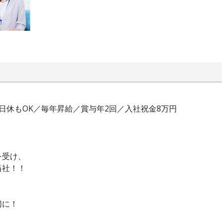
日休もOK／毎年昇給／賞与年2回／入社祝金8万円
を受け、
当社！！
切に！