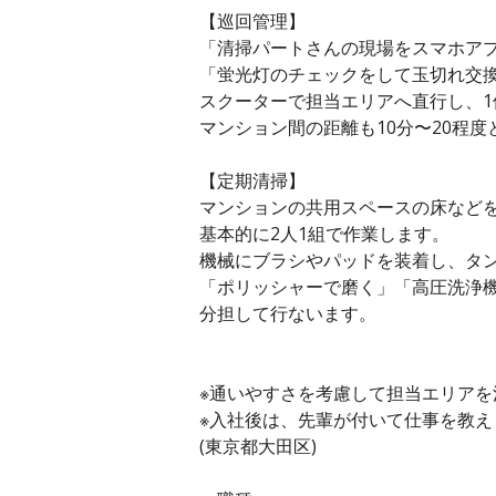
【巡回管理】
「清掃パートさんの現場をスマホア
「蛍光灯のチェックをして玉切れ交
スクーターで担当エリアへ直行し、1件
マンション間の距離も10分〜20程度
【定期清掃】
マンションの共用スペースの床など
基本的に2人1組で作業します。
機械にブラシやパッドを装着し、タ
「ポリッシャーで磨く」「高圧洗浄
分担して行ないます。
※通いやすさを考慮して担当エリア
※入社後は、先輩が付いて仕事を教え
(東京都大田区)