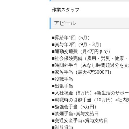
作業スタッフ
アピール
■昇給年1回（5月）
■賞与年2回（9月・3月）
■通勤交通費（月4万円まで）
■社会保険完備（雇用・労災・健康・
■時間外手当（みなし時間超過分を支
■家族手当（最大4万5000円）
■役職手当
■出張手当
■入社祝金（8万円）※新生活のサポ
■就職時の引越手当（10万円）※社内
■勉強会手当（5万円）
■禁煙手当※賞与支給日
■交通安全手当※賞与支給日
■制服貸与