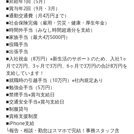
■昇給年1回（5月）
■賞与年2回（9月・3月）
■通勤交通費（月4万円まで）
■社会保険完備（雇用・労災・健康・厚生年金）
■時間外手当（みなし時間超過分を支給）
■家族手当（最大4万5000円）
■役職手当
■出張手当
■入社祝金（8万円）※新生活のサポートのため、入社1ヶ
月で2万円、3ヶ月で3万円、6ヶ月で3万円の合計8万円を
支給しています！
■就職時の引越手当（10万円）※社内規定あり
■勉強会手当（5万円）
■禁煙手当※賞与支給日
■交通安全手当※賞与支給日
■制服貸与
■資格支援制度
■iPhone支給
└報告・相談・勤怠はスマホで完結！事務スタッフ含