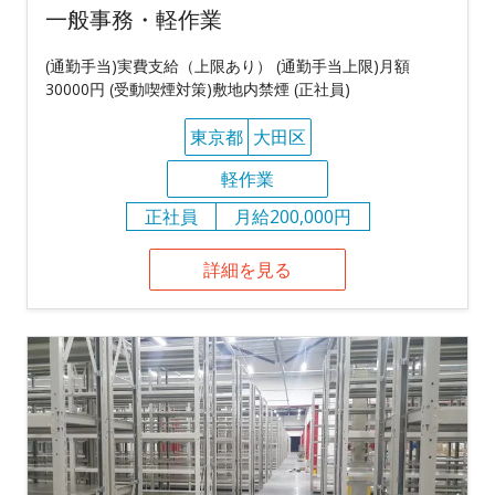
一般事務・軽作業
(通勤手当)実費支給（上限あり） (通勤手当上限)月額
30000円 (受動喫煙対策)敷地内禁煙 (正社員)
東京都
大田区
軽作業
正社員
月給200,000円
詳細を見る