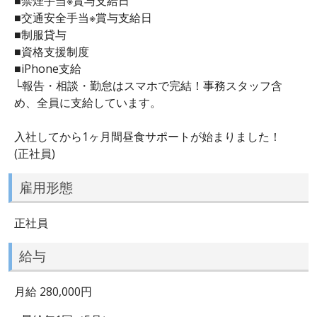
■禁煙手当※賞与支給日
■交通安全手当※賞与支給日
■制服貸与
■資格支援制度
■iPhone支給
└報告・相談・勤怠はスマホで完結！事務スタッフ含
め、全員に支給しています。
入社してから1ヶ月間昼食サポートが始まりました！
(正社員)
雇用形態
正社員
給与
月給 280,000円