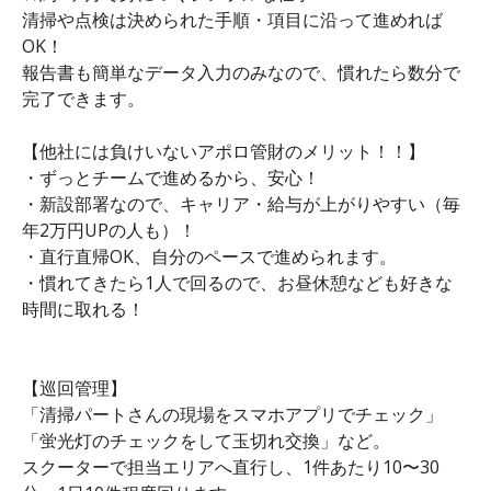
清掃や点検は決められた手順・項目に沿って進めれば
OK！
報告書も簡単なデータ入力のみなので、慣れたら数分で
完了できます。
【他社には負けいないアポロ管財のメリット！！】
・ずっとチームで進めるから、安心！
・新設部署なので、キャリア・給与が上がりやすい（毎
年2万円UPの人も）！
・直行直帰OK、自分のペースで進められます。
・慣れてきたら1人で回るので、お昼休憩なども好きな
時間に取れる！
【巡回管理】
「清掃パートさんの現場をスマホアプリでチェック」
「蛍光灯のチェックをして玉切れ交換」など。
スクーターで担当エリアへ直行し、1件あたり10〜30