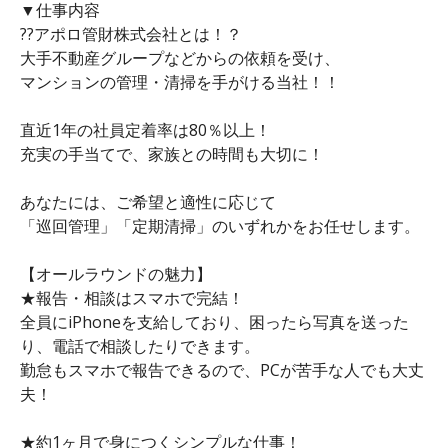
▼仕事内容
??アポロ管財株式会社とは！？
大手不動産グループなどからの依頼を受け、
マンションの管理・清掃を手がける当社！！
直近1年の社員定着率は80％以上！
充実の手当てで、家族との時間も大切に！
あなたには、ご希望と適性に応じて
「巡回管理」「定期清掃」のいずれかをお任せします。
【オールラウンドの魅力】
★報告・相談はスマホで完結！
全員にiPhoneを支給しており、困ったら写真を送った
り、電話で相談したりできます。
勤怠もスマホで報告できるので、PCが苦手な人でも大丈
夫！
★約1ヶ月で身につくシンプルな仕事！