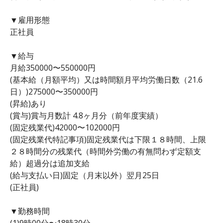
▼雇用形態
正社員
▼給与
月給350000〜550000円
(基本給（月額平均）又は時間額月平均労働日数（21.6
日）)275000〜350000円
(昇給)あり
(賞与)賞与月数計 4.8ヶ月分（前年度実績）
(固定残業代)42000〜102000円
(固定残業代特記事項)固定残業代は下限１８時間、上限
２８時間分の残業代（時間外労働の有無問わず定額支
給）超過分は追加支給
(給与支払い日)固定（月末以外）翌月25日
(正社員)
▼勤務時間
(1)9時00分〜18時30分