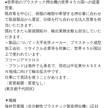
●世界初のプラスチック押出機の世界４５カ国への提案
営業。
既存客を中心に、樹脂の種類や希望する押出量に合わせ
て取扱製品から選定、仕様を打ち合わせる法人営業を担
当いただきます。
慣れてきたら新規開拓や、輸出業務全般も担当していた
だきます。
＜製品について＞大手化学メーカー、プラスチック成型
加工会社、リサイクル企業等を対象に、世界４５か国以
上で使われています。
フリージアマクロス
・ブランドは海外でも著名で、現在は中近東やＡＳＥＡ
Ｎ地域に向けて輸出拡大中です。
仕事にて英語を使うことがあります。
〔変更範囲：変更なし〕
(東京都千代田区)
▼職種
海外営業職（生分解性プラスチック製造押出機）(正社