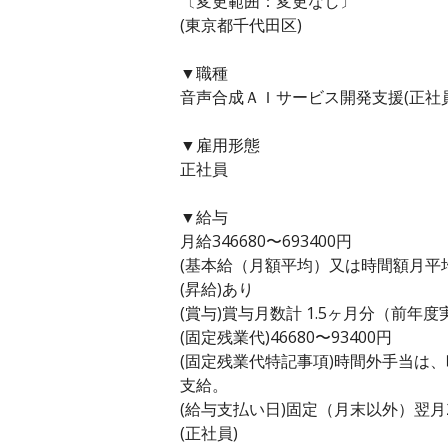
〔変更範囲：変更なし〕
(東京都千代田区)
▼職種
音声合成ＡＩサービス開発支援(正社員
▼雇用形態
正社員
▼給与
月給346680〜693400円
(基本給（月額平均）又は時間額月平均労働
(昇給)あり
(賞与)賞与月数計 1.5ヶ月分（前年度
(固定残業代)46680〜93400円
(固定残業代特記事項)時間外手当は
支給。
(給与支払い日)固定（月末以外）翌月
(正社員)