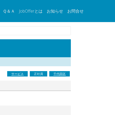
Ｑ＆Ａ
JobOfferとは
お知らせ
お問合せ
サービス
正社員
千代田区