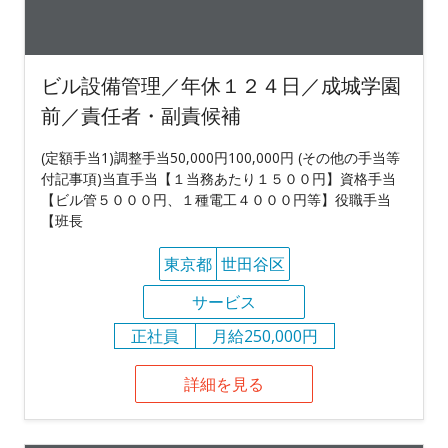
ビル設備管理／年休１２４日／成城学園
前／責任者・副責候補
(定額手当1)調整手当50,000円100,000円 (その他の手当等
付記事項)当直手当【１当務あたり１５００円】資格手当
【ビル管５０００円、１種電工４０００円等】役職手当
【班長
東京都
世田谷区
サービス
正社員
月給250,000円
詳細を見る