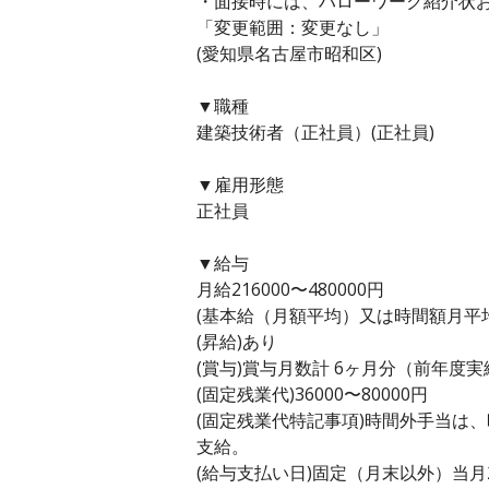
・面接時には、ハローワーク紹介状
「変更範囲：変更なし」
(愛知県名古屋市昭和区)
▼職種
建築技術者（正社員）(正社員)
▼雇用形態
正社員
▼給与
月給216000〜480000円
(基本給（月額平均）又は時間額月平均労働
(昇給)あり
(賞与)賞与月数計 6ヶ月分（前年度実
(固定残業代)36000〜80000円
(固定残業代特記事項)時間外手当は
支給。
(給与支払い日)固定（月末以外）当月