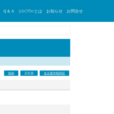
Ｑ＆Ａ
JobOfferとは
お知らせ
お問合せ
技術
正社員
名古屋市昭和区