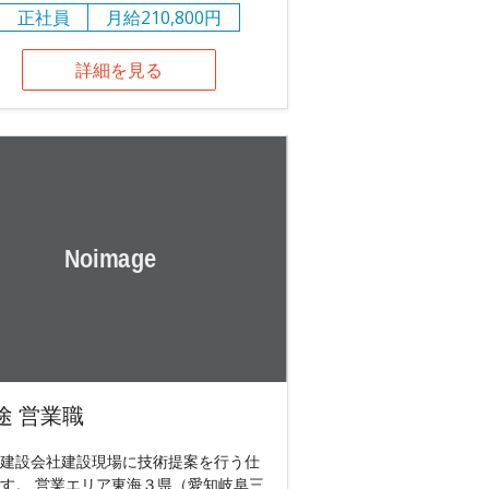
正社員
月給210,800円
詳細を見る
途 営業職
建設会社建設現場に技術提案を行う仕
す。 営業エリア東海３県（愛知岐阜三