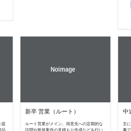
新卒 営業（ルート）
中
を提
ルート営業がメイン。得意先への定期的な
主に
部品
訪問や新規案件の見積もり作成などを行い
事で