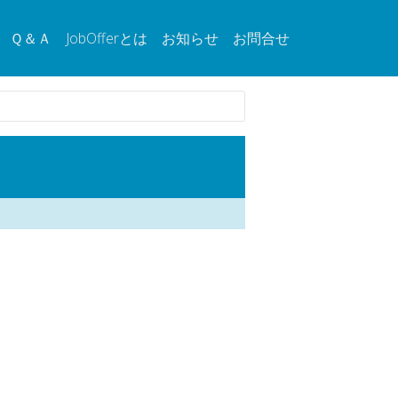
Ｑ＆Ａ
JobOfferとは
お知らせ
お問合せ
。