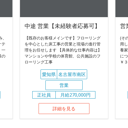
中途 営業【未経験者応募可】
営
み、
【既存のお客様メインです】フローリング
(そ
ケテ
を中心とした床工事の営業と現場の進行管
用し
、一
理をお任せします 【具体的な仕事内容は】
養家
様の
マンションや学校の体育館、公共施設のフ
につ
ローリング工事
￥３
愛知県
名古屋市南区
営業
正社員
月給270,000円
詳細を見る