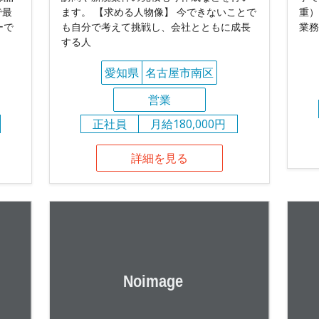
で最
ます。 【求める人物像】 今できないことで
重）
ーで
も自分で考えて挑戦し、会社とともに成長
業務
する人
愛知県
名古屋市南区
営業
正社員
月給180,000円
詳細を見る