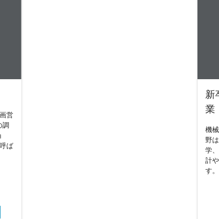
新
業
企画営
の調
機械
ョ
野は
と呼ば
学、
計や
す。