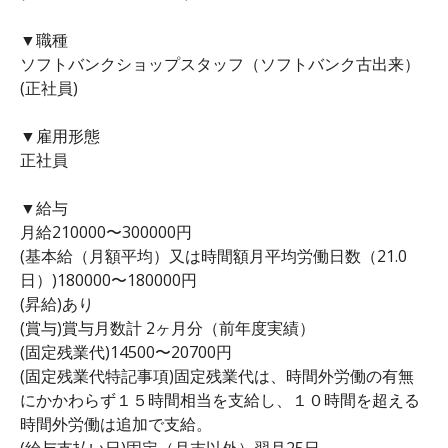
▼職種
ソフトバンクショップスタッフ（ソフトバンク古出来）
(正社員)
▼雇用形態
正社員
▼給与
月給210000〜300000円
(基本給（月額平均）又は時間額月平均労働日数（21.0
日）)180000〜180000円
(昇給)あり
(賞与)賞与月数計 2ヶ月分（前年度実績）
(固定残業代)14500〜20700円
(固定残業代特記事項)固定残業代は、時間外労働の有無
にかかわらず１５時間相当を支給し、１０時間を超える
時間外労働は追加で支給。
(給与支払い日)固定（月末以外）翌月25日