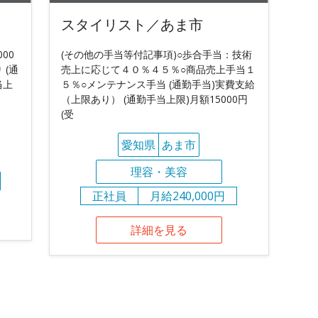
スタイリスト／あま市
000
(その他の手当等付記事項)○歩合手当：技術
 (通
売上に応じて４０％４５％○商品売上手当１
当上
５％○メンテナンス手当 (通勤手当)実費支給
（上限あり） (通勤手当上限)月額15000円
(受
愛知県
あま市
理容・美容
正社員
月給240,000円
詳細を見る