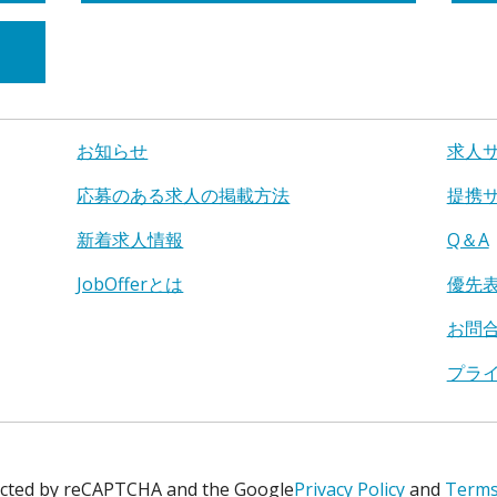
お知らせ
求人
応募のある求人の掲載方法
提携
新着求人情報
Q＆A
JobOfferとは
優先
お問
プラ
tected by reCAPTCHA and the Google
Privacy Policy
and
Terms 