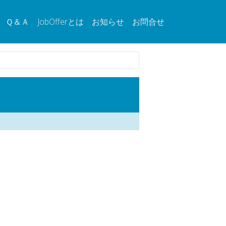
Ｑ＆Ａ
JobOfferとは
お知らせ
お問合せ
。