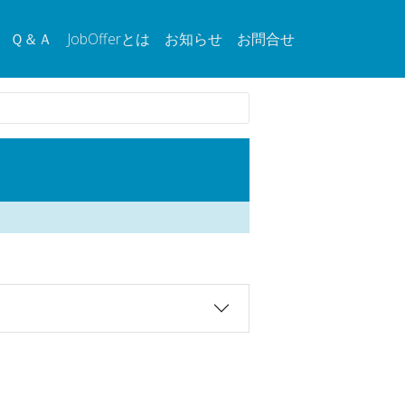
Ｑ＆Ａ
JobOfferとは
お知らせ
お問合せ