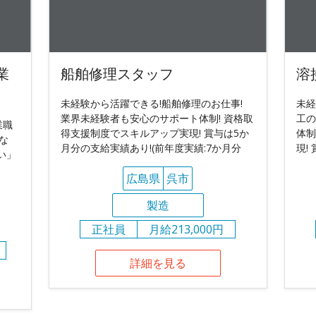
業
船舶修理スタッフ
溶
未経験から活躍できる!船舶修理のお仕事!
未経
業界未経験者も安心のサポート体制! 資格取
工の
業職
得支援制度でスキルアップ実現! 賞与は5か
体制
な
月分の支給実績あり!(前年度実績:7か月分
現!
い」
広島県
呉市
製造
正社員
月給213,000円
詳細を見る