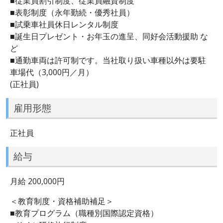
■従業員割引制度、従業員融資制度
■表彰制度（永年勤続・優秀社員）
■試乗車社員休日レンタル制度
■誕生日プレゼント・お年玉の進呈、同好会活動援助 な
ど
■通勤車両は許可制です。当社取り扱い車種以外は要駐
車場代（3,000円／月）
(正社員)
雇用形態
正社員
給与
月給 200,000円
＜教育制度・資格補助補足＞
■教育プログラム（職種別国際認定資格）