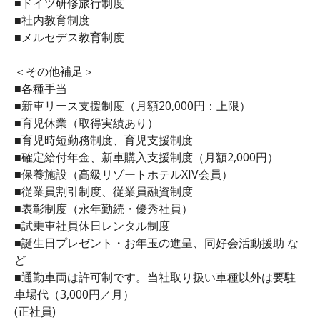
■ドイツ研修旅行制度
■社内教育制度
■メルセデス教育制度
＜その他補足＞
■各種手当
■新車リース支援制度（月額20,000円：上限）
■育児休業（取得実績あり）
■育児時短勤務制度、育児支援制度
■確定給付年金、新車購入支援制度（月額2,000円）
■保養施設（高級リゾートホテルXIV会員）
■従業員割引制度、従業員融資制度
■表彰制度（永年勤続・優秀社員）
■試乗車社員休日レンタル制度
■誕生日プレゼント・お年玉の進呈、同好会活動援助 な
ど
■通勤車両は許可制です。当社取り扱い車種以外は要駐
車場代（3,000円／月）
(正社員)