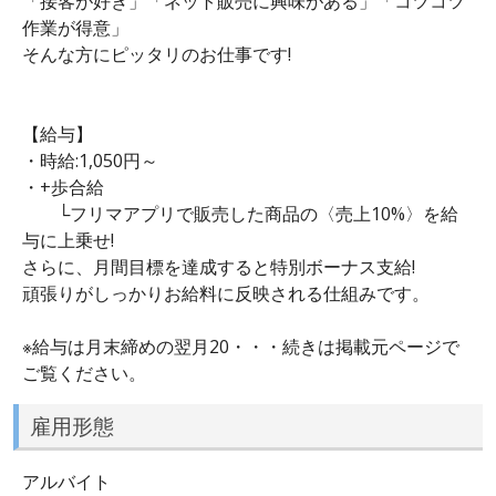
「接客が好き」「ネット販売に興味がある」「コツコツ
作業が得意」
そんな方にピッタリのお仕事です!
【給与】
・時給:1,050円～
・+歩合給
└フリマアプリで販売した商品の〈売上10%〉を給
与に上乗せ!
さらに、月間目標を達成すると特別ボーナス支給!
頑張りがしっかりお給料に反映される仕組みです。
※給与は月末締めの翌月20・・・続きは掲載元ページで
ご覧ください。
雇用形態
アルバイト