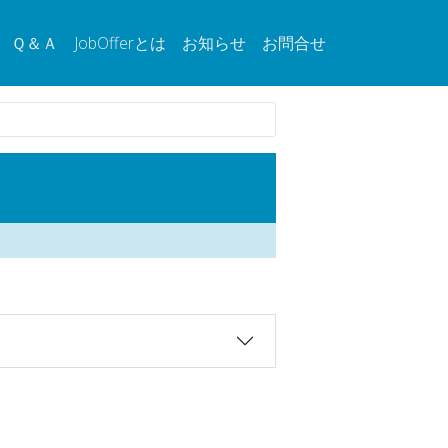
Ｑ＆Ａ
JobOfferとは
お知らせ
お問合せ