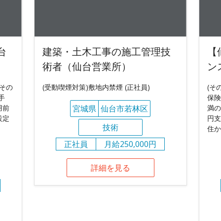
台
建築・土木工事の施工管理技
【
術者（仙台営業所）
ン
(その
(受動喫煙対策)敷地内禁煙 (正社員)
(そ
手
保険
用前
宮城県
仙台市若林区
満の
設定
円支
技術
住か
正社員
月給250,000円
詳細を見る