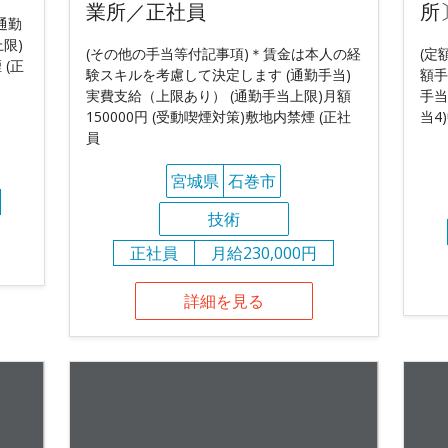
業所／正社員
所
通勤
限)
(その他の手当等付記事項)＊賃金は本人の経
(定
 (正
験スキルを考慮して決定します (通勤手当)
額手
実費支給（上限あり） (通勤手当上限)月額
手当
150000円 (受動喫煙対策)敷地内禁煙 (正社
当4
員
宮城県
石巻市
技術
正社員
月給230,000円
詳細を見る