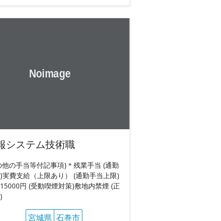
報システム技術職
の他の手当等付記事項)＊残業手当 (通勤
)実費支給（上限あり） (通勤手当上限)
15000円 (受動喫煙対策)敷地内禁煙 (正
)
宮城県
石巻市