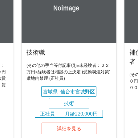
技術職
補
者
当：
(その他の手当等付記事項)※未経験者：２２
０円
万円※経験者は相談の上決定 (受動喫煙対策)
(そ
は賃
敷地内禁煙 (正社員)
０円
＊賃
００
宮城県
仙台市宮城野区
技術
正社員
月給220,000円
詳細を見る