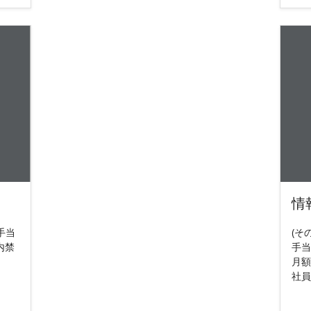
情
手当
(そ
内禁
手当
月額
社員