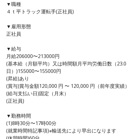
▼職種
４ｔ平トラック運転手(正社員)
▼雇用形態
正社員
▼給与
月給206000〜213000円
(基本給（月額平均）又は時間額月平均労働日数（23.0
日）)155000〜155000円
(昇給)あり
(賞与)賞与金額120,000 円 〜 120,000 円（前年度実績）
(給与支払い日)固定（月末）
(正社員)
▼勤務時間
(1)8時30分〜17時00分
(就業時間特記事項)※輸送先により早出になります
(休憩時間)60分