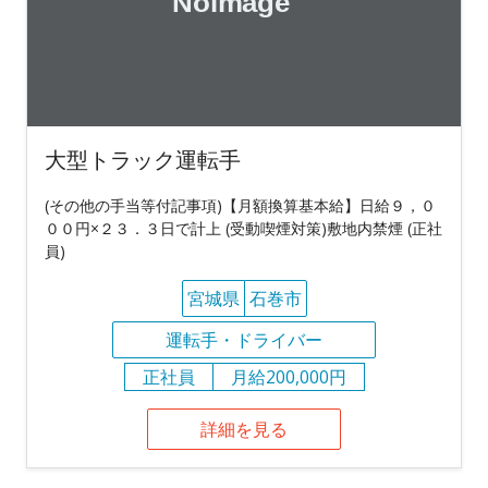
大型トラック運転手
(その他の手当等付記事項)【月額換算基本給】日給９，０
００円×２３．３日で計上 (受動喫煙対策)敷地内禁煙 (正社
員)
宮城県
石巻市
運転手・ドライバー
正社員
月給200,000円
詳細を見る