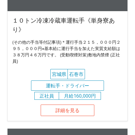
１０トン冷凍冷蔵車運転手《単身寮あ
り》
(その他の手当等付記事項)＊運行手当２１５，０００円２
９５，０００円※基本給に運行手当を加えた実質支給額は
３８万円４６万円です。 (受動喫煙対策)敷地内禁煙 (正社
員)
宮城県
石巻市
運転手・ドライバー
正社員
月給160,000円
詳細を見る