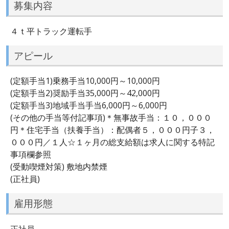
募集内容
４ｔ平トラック運転手
アピール
(定額手当1)乗務手当10,000円～10,000円
(定額手当2)奨励手当35,000円～42,000円
(定額手当3)地域手当手当6,000円～6,000円
(その他の手当等付記事項)＊無事故手当：１０，０００
円＊住宅手当（扶養手当）：配偶者５，０００円子３，
０００円／１人☆１ヶ月の総支給額は求人に関する特記
事項欄参照
(受動喫煙対策) 敷地内禁煙
(正社員)
雇用形態
正社員