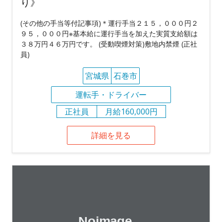
り》
(その他の手当等付記事項)＊運行手当２１５，０００円２
９５，０００円※基本給に運行手当を加えた実質支給額は
３８万円４６万円です。 (受動喫煙対策)敷地内禁煙 (正社
員)
宮城県
石巻市
運転手・ドライバー
正社員
月給160,000円
詳細を見る