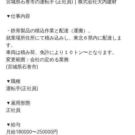
宮城県石巻市の運転手 (正社員) | 株式会社大内建材
▼仕事内容
・鉄骨製品の積込作業と配達（運搬）。
就業場所住所にて積み込みし、東北６県内に配達しま
す。
車両は積み荷、免許により１０トン〜となります。
変更範囲：会社の定める業務
(宮城県石巻市)
▼職種
運転手(正社員)
▼雇用形態
正社員
▼給与
月給180000〜250000円