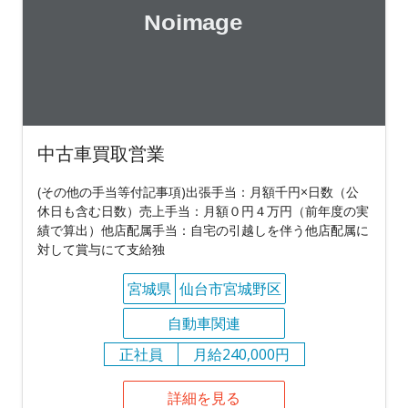
中古車買取営業
(その他の手当等付記事項)出張手当：月額千円×日数（公
休日も含む日数）売上手当：月額０円４万円（前年度の実
績で算出）他店配属手当：自宅の引越しを伴う他店配属に
対して賞与にて支給独
宮城県
仙台市宮城野区
自動車関連
正社員
月給240,000円
詳細を見る