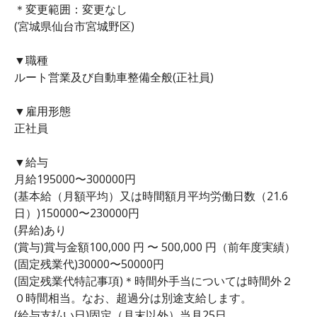
＊変更範囲：変更なし
(宮城県仙台市宮城野区)
▼職種
ルート営業及び自動車整備全般(正社員)
▼雇用形態
正社員
▼給与
月給195000〜300000円
(基本給（月額平均）又は時間額月平均労働日数（21.6
日）)150000〜230000円
(昇給)あり
(賞与)賞与金額100,000 円 〜 500,000 円（前年度実績）
(固定残業代)30000〜50000円
(固定残業代特記事項)＊時間外手当については時間外２
０時間相当。なお、超過分は別途支給します。
(給与支払い日)固定（月末以外）当月25日