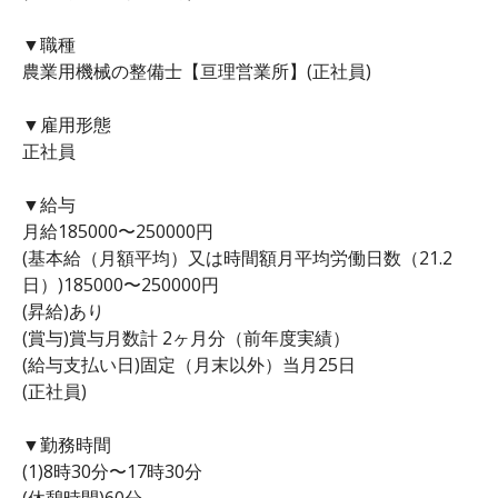
▼職種
農業用機械の整備士【亘理営業所】(正社員)
▼雇用形態
正社員
▼給与
月給185000〜250000円
(基本給（月額平均）又は時間額月平均労働日数（21.2
日）)185000〜250000円
(昇給)あり
(賞与)賞与月数計 2ヶ月分（前年度実績）
(給与支払い日)固定（月末以外）当月25日
(正社員)
▼勤務時間
(1)8時30分〜17時30分
(休憩時間)60分