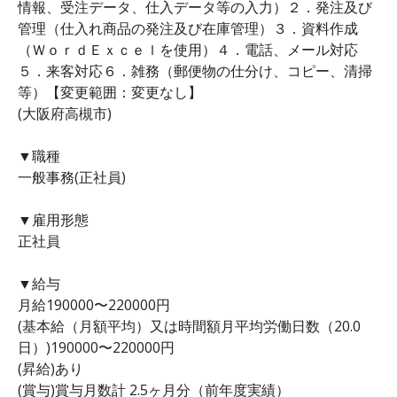
情報、受注データ、仕入データ等の入力）２．発注及び
管理（仕入れ商品の発注及び在庫管理）３．資料作成
（ＷｏｒｄＥｘｃｅｌを使用）４．電話、メール対応
５．来客対応６．雑務（郵便物の仕分け、コピー、清掃
等）【変更範囲：変更なし】
(大阪府高槻市)
▼職種
一般事務(正社員)
▼雇用形態
正社員
▼給与
月給190000〜220000円
(基本給（月額平均）又は時間額月平均労働日数（20.0
日）)190000〜220000円
(昇給)あり
(賞与)賞与月数計 2.5ヶ月分（前年度実績）