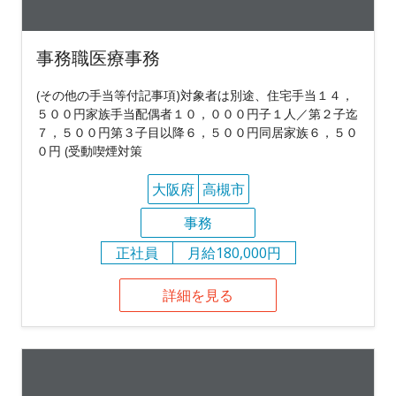
事務職医療事務
(その他の手当等付記事項)対象者は別途、住宅手当１４，
５００円家族手当配偶者１０，０００円子１人／第２子迄
７，５００円第３子目以降６，５００円同居家族６，５０
０円 (受動喫煙対策
大阪府
高槻市
事務
正社員
月給180,000円
詳細を見る