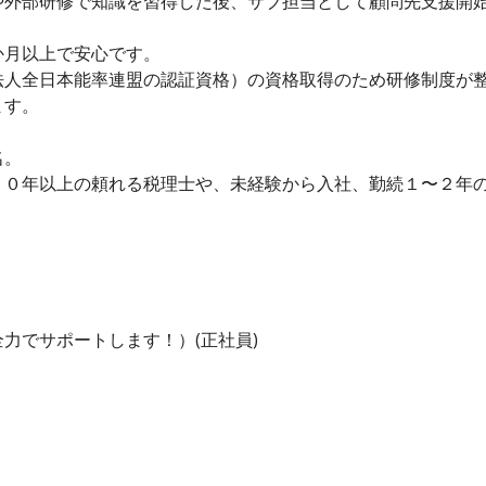
や外部研修で知識を習得した後、サブ担当として顧問先支援開
か月以上で安心です。
法人全日本能率連盟の認証資格）の資格取得のため研修制度が
ます。
名。
１０年以上の頼れる税理士や、未経験から入社、勤続１〜２年
力でサポートします！）(正社員)