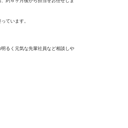
始、約６ヶ月後から担当をお任せしま
整っています。
の明るく元気な先輩社員など相談しや