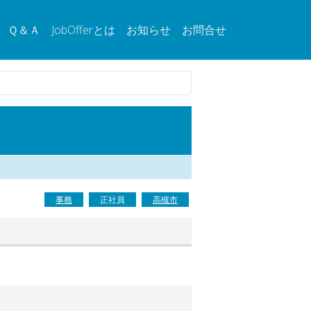
Ｑ＆Ａ
JobOfferとは
お知らせ
お問合せ
事務
正社員
高槻市