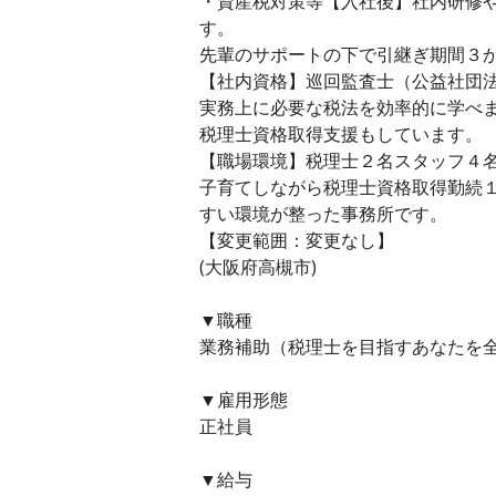
・資産税対策等【入社後】社内研修
す。
先輩のサポートの下で引継ぎ期間３
【社内資格】巡回監査士（公益社団
実務上に必要な税法を効率的に学べ
税理士資格取得支援もしています。
【職場環境】税理士２名スタッフ４
子育てしながら税理士資格取得勤続
すい環境が整った事務所です。
【変更範囲：変更なし】
(大阪府高槻市)
▼職種
業務補助（税理士を目指すあなたを全
▼雇用形態
正社員
▼給与