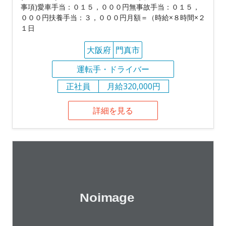
事項)愛車手当：０１５，０００円無事故手当：０１５，
０００円扶養手当：３，０００円月額＝（時給×８時間×２
１日
大阪府
門真市
運転手・ドライバー
正社員
月給320,000円
詳細を見る