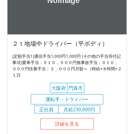
２ｔ地場中ドライバー（平ボディ）
(定額手当1)通信手当1,000円1,000円 (その他の手当等付記
事項)愛車手当：０１０，０００円無事故手当：０１０，
０００円扶養手当：３，０００円月額＝（時給×８時間×２
１日
大阪府
門真市
運転手・ドライバー
正社員
月給230,000円
詳細を見る