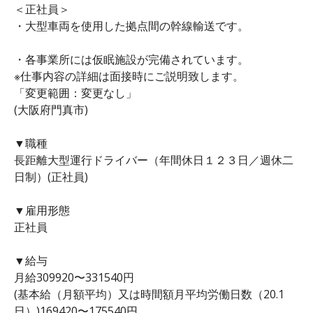
＜正社員＞
・大型車両を使用した拠点間の幹線輸送です。
・各事業所には仮眠施設が完備されています。
※仕事内容の詳細は面接時にご説明致します。
「変更範囲：変更なし」
(大阪府門真市)
▼職種
長距離大型運行ドライバー（年間休日１２３日／週休二
日制）(正社員)
▼雇用形態
正社員
▼給与
月給309920〜331540円
(基本給（月額平均）又は時間額月平均労働日数（20.1
日）)169420〜175540円