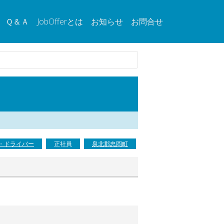
Ｑ＆Ａ
JobOfferとは
お知らせ
お問合せ
・ドライバー
正社員
泉北郡忠岡町