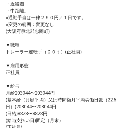
・近畿圏
・中距離。
※通勤手当は一律２５０円／１日です。
※変更の範囲：変更なし
(大阪府泉北郡忠岡町)
▼職種
トレーラー運転手（２０ｔ）(正社員)
▼雇用形態
正社員
▼給与
月給203044〜203044円
(基本給（月額平均）又は時間額月平均労働日数（22.6
日）)203044〜203044円
(日給)8828〜8828円
(給与支払い日)固定（月末）
(正社員)