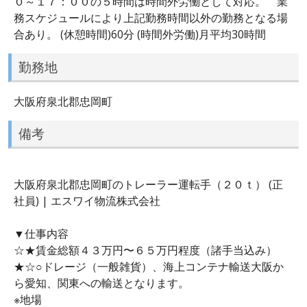
０～１７：００の５時間は時間外労働として対応。 業
務スケジュールにより上記勤務時間以外の勤務となる場
合あり。 (休憩時間)60分 (時間外労働)月平均30時間
勤務地
大阪府泉北郡忠岡町
備考
大阪府泉北郡忠岡町のトレーラー運転手（２０ｔ） (正
社員) | エスワイ物流株式会社
▼仕事内容
☆★賃金総額４３万円〜６５万円程度（諸手当込み）
★☆○ドレージ（一般雑貨）、海上コンテナ輸送大阪か
ら愛知、関東への輸送となります。
※地場