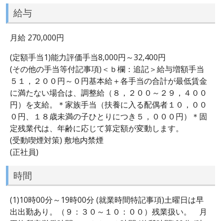
給与
月給 270,000円
(定額手当1)能力評価手当8,000円～32,400円
(その他の手当等付記事項)＜ｂ欄：追記＞給与増額手当
５１，２００円～０円基本給＋各手当の合計が最低賃金
に満たない場合は、調整給（８，２００～２９，４００
円）を支給。＊家族手当（扶養に入る配偶者１０，００
０円、１８歳未満の子ひとりにつき５，０００円）＊固
定残業代は、年齢に応じて算定額が変動します。
(受動喫煙対策) 敷地内禁煙
(正社員)
時間
(1)10時00分～19時00分 (就業時間特記事項)土曜日は早
出出勤あり。（９：３０～１０：００）残業扱い。 月