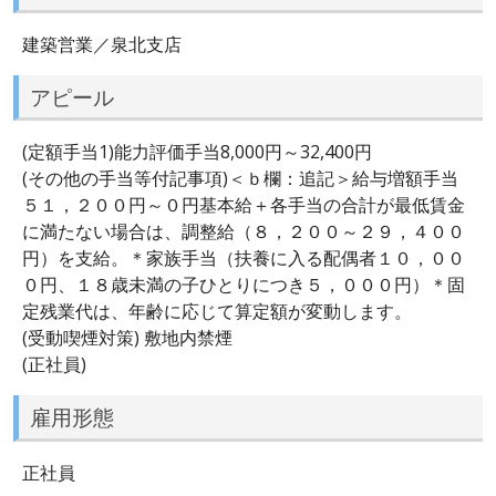
建築営業／泉北支店
アピール
(定額手当1)能力評価手当8,000円～32,400円
(その他の手当等付記事項)＜ｂ欄：追記＞給与増額手当
５１，２００円～０円基本給＋各手当の合計が最低賃金
に満たない場合は、調整給（８，２００～２９，４００
円）を支給。＊家族手当（扶養に入る配偶者１０，００
０円、１８歳未満の子ひとりにつき５，０００円）＊固
定残業代は、年齢に応じて算定額が変動します。
(受動喫煙対策) 敷地内禁煙
(正社員)
雇用形態
正社員